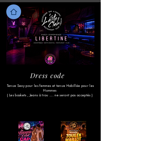
Dress code
Tenue Sexy pour les femmes et tenue Habillée pour les
Hommes
( Les baskets , Jeans à trou .... ne seront pas acceptés )
Ce Week
Ce Week